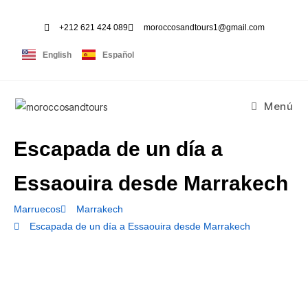
+212 621 424 089
moroccosandtours1@gmail.com
English
Español
Menú
Escapada de un día a
Essaouira desde Marrakech
Marruecos
Marrakech
Escapada de un día a Essaouira desde Marrakech
tur adipiscing elit. Ut elit tellus, luctus nec ullamcorper mattis, pulvinar dapibus leo.